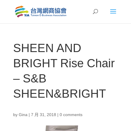
SHEEN AND
BRIGHT Rise Chair
– S&B
SHEEN&BRIGHT
by
Gina
|
7 月 31, 2018
|
0 comments