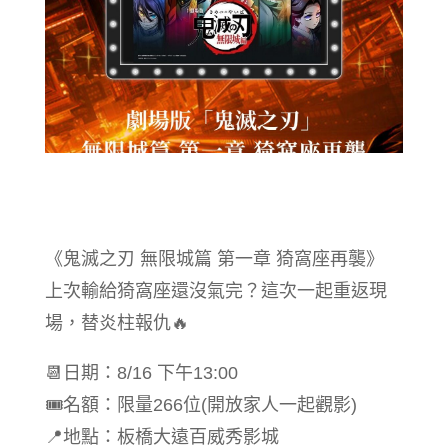
《鬼滅之刃 無限城篇 第一章 猗窩座再襲》
上次輸給猗窩座還沒氣完？這次一起重返現
場，替炎柱報仇🔥
📆日期：8/16 下午13:00
🎟名額：限量266位(開放家人一起觀影)
📍地點：板橋大遠百威秀影城