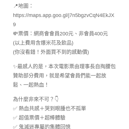
📍地圖：
https://maps.app.goo.gl/j7n5bgzvCqN4EkJX
9
💸票價：網商會會員200元、非會員400元
(以上費用含爆米花及飲品)
(你沒看錯！外面買不到的感動價)
✨最感人的是，本次電影票由理事長自掏腰包
贊助部分費用，就是希望會員們能一起放
鬆、一起熱血！
為什麼非來不可？👇
✅ 熱血共感＋哭到眼腫也不孤單
✅ 超值票價＋超棒體驗
✅ 鬼滅迷專屬的集體回憶