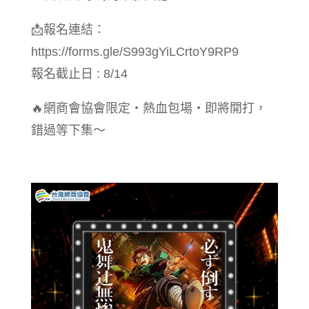
📩報名連結：
https://forms.gle/S993gYiLCrtoY9RP9
報名截止日 : 8/14
🔥網商會協會限定・熱血包場・即將開打，
錯過等下集～