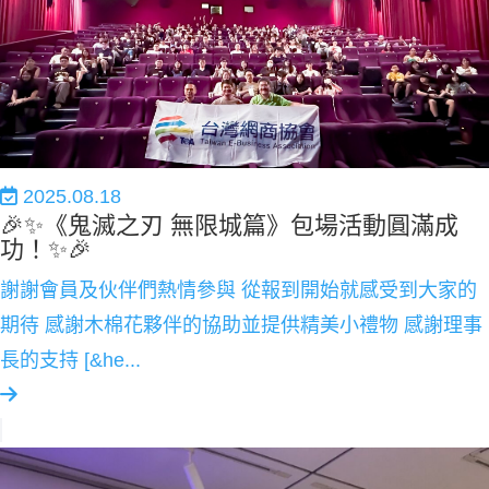
2025.08.18
🎉✨《鬼滅之刃 無限城篇》包場活動圓滿成
功！✨🎉
謝謝會員及伙伴們熱情參與 從報到開始就感受到大家的
期待 感謝木棉花夥伴的協助並提供精美小禮物 感謝理事
長的支持 [&he...