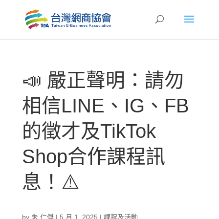
📣 嚴正聲明：請勿
相信LINE、IG、FB
的徵才及TikTok
Shop合作課程訊
息！⚠️
by
朱 仁傑
|
5 月 1, 2025
|
課程及活動