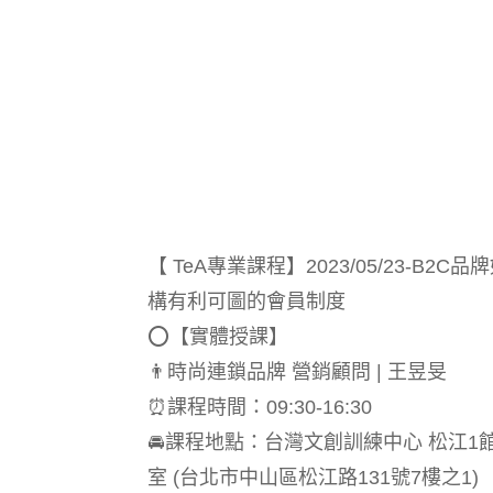
【 TeA專業課程】2023/05/23-B2C
構有利可圖的會員制度
⭕️【實體授課】
👨‍時尚連鎖品牌 營銷顧問 | 王昱旻
⏰課程時間：09:30-16:30
🚘課程地點：台灣文創訓練中心 松江1館
室 (台北市中山區松江路131號7樓之1)