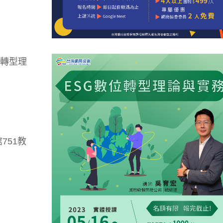
數位轉型理
751教