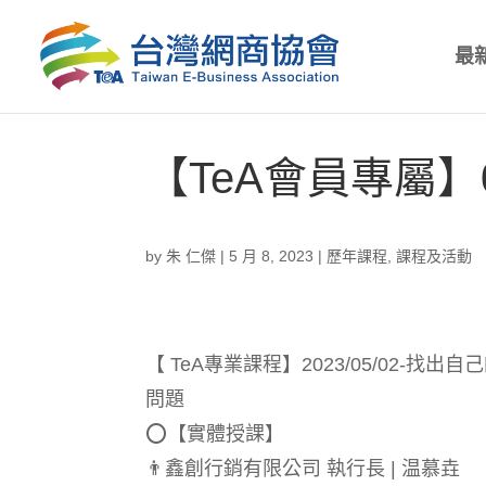
最
【TeA會員專屬】
by
朱 仁傑
|
5 月 8, 2023
|
歷年課程
,
課程及活動
【 TeA專業課程】2023/05/02-找出
問題
⭕️【實體授課】
👨‍鑫創行銷有限公司 執行長 | 温慕垚