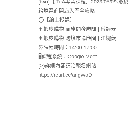
(two)【 TeA專業課程】2023/05/09-蝦
跨境電商開店入門全攻略
⭕️【線上授課】
👨‍蝦皮購物 商務開發顧問 | 曾詩云
👨‍蝦皮購物 跨境市場顧問 | 江婉儀
⏰課程時間：14:00-17:00
🖥課程系統：Google Meet
(>)詳細內容請洽報名網站：
https://reurl.cc/angWoD