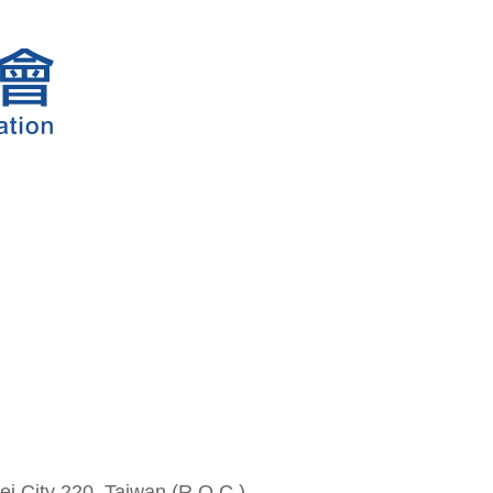
i City 220, Taiwan (R.O.C.)