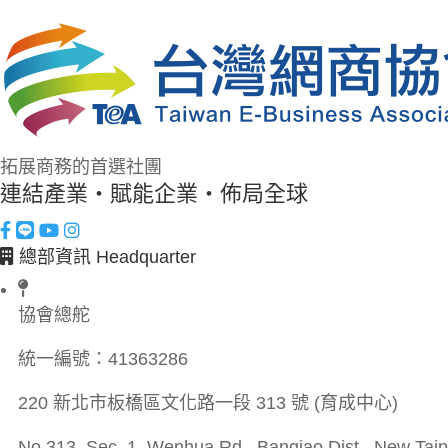
拓展商務的首選社團
連結產業・賦能企業・佈局全球
總部資訊 Headquarter
協會總舵
統一編號：
41363286
220 新北市板橋區文化路一段 313 號 (育成中心)
No.313, Sec. 1, Wenhua Rd., Banqiao Dist., New Taipe