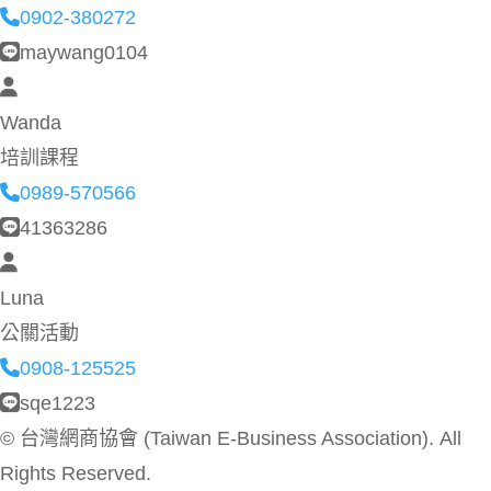
0902-380272
maywang0104
Wanda
培訓課程
0989-570566
41363286
Luna
公關活動
0908-125525
sqe1223
©
台灣網商協會 (Taiwan E-Business Association). All
Rights Reserved.