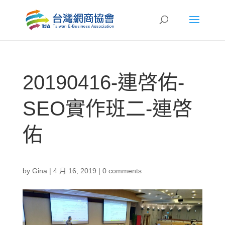
20190416-連啓佑-
SEO實作班二-連啓
佑
by
Gina
|
4 月 16, 2019
|
0 comments