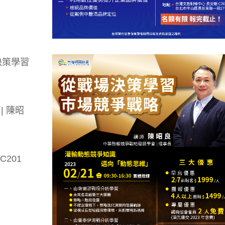
場決策學習
| 陳昭
201