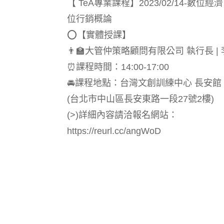
【 TeA專業課程】2023/02/14-數位
位行銷概論
⭕️【實體授課】
👨‍🏫大管仲策略顧問有限公司 執行長 |
⏰課程時間：14:00-17:00
🚘課程地點：台灣文創訓練中心 長安館 C
(台北市中山區長安東路一段27號2樓)
(>)詳細內容請洽報名網站：
https://reurl.cc/angWoD