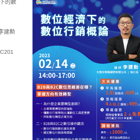
經濟下的數
 李建勲
201