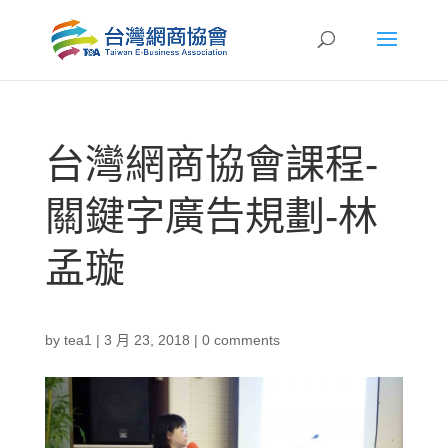
台灣網商協會課程-
關鍵字廣告規劃-林
孟璇
by
tea1
|
3 月 23, 2018
|
0 comments