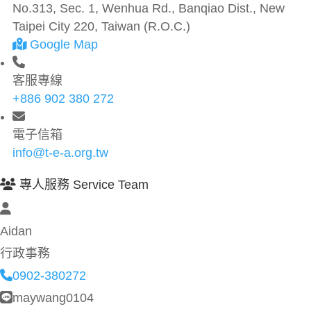
No.313, Sec. 1, Wenhua Rd., Banqiao Dist., New
Taipei City 220, Taiwan (R.O.C.)
Google Map
客服專線
+886 902 380 272
電子信箱
info@t-e-a.org.tw
專人服務 Service Team
Aidan
行政事務
0902-380272
maywang0104