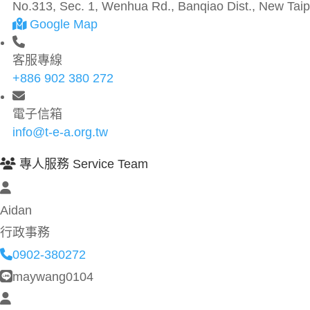
No.313, Sec. 1, Wenhua Rd., Banqiao Dist., New Taipe
Google Map
客服專線
+886 902 380 272
電子信箱
info@t-e-a.org.tw
專人服務 Service Team
Aidan
行政事務
0902-380272
maywang0104