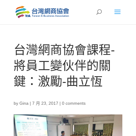
台灣網商協會課程-
將員工變伙伴的關
鍵：激勵-曲立恆
by
Gina
|
7 月 23, 2017
|
0 comments