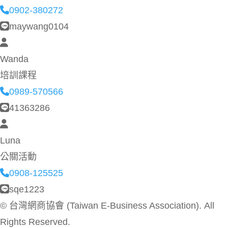
0902-380272
maywang0104
Wanda
培訓課程
0989-570566
41363286
Luna
公關活動
0908-125525
sqe1223
©
台灣網商協會 (Taiwan E-Business Association). All
Rights Reserved.