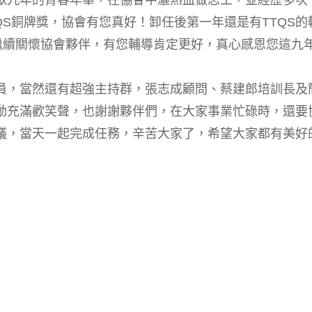
獻九年的青春年華，在協會中灑熱血做志工，並經歷多次
QS銅牌獎，協會有您真好！卸任後第一年還是有TTQS的
您繼續關懷協會夥伴，有您輔導肯定更好，真心感恩您這九
員，當然還有超強主持群，張志成顧問、蔡建郎培訓長及
動充滿歡笑聲，也謝謝夥伴們，在大家事業忙碌時，還要
議，當天一起完成任務，辛苦大家了，希望大家都有美好