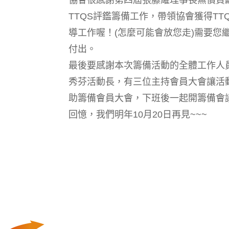
協會很感謝第四屆張藤耀理事長無償貢
TTQS評鑑籌備工作，帶領協會獲得TT
導工作喔！(怎麼可能會放您走)需要
付出。
最後要感謝本次籌備活動的全體工作人
秀芬活動長，有三位主持會員大會讓活
助籌備會員大會，下班後一起開籌備會
回憶，我們明年10月20日再見~~~