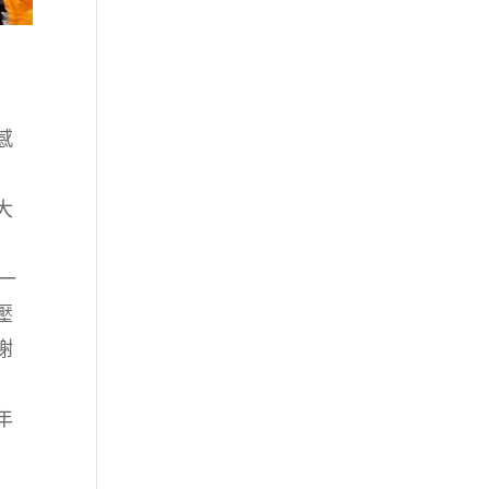
感
大
一
壓
謝
年