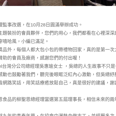
監事改選，在10月28日圓滿舉辦成功。
主題裝扮的會員夥伴，您們的用心，我們都看在心裡深深
穿嘻哈風，小編已滿足。
獎品外，每個人都大包小包的帶禮物回家，真的是第一次
贊助的會員及廠商，感謝您們的付出喔！
tel台灣分公司總經理吳惠瑜女士 ，吳總的人生故事不只是
感動也鼓勵著我們，聽完後眼眶泛紅內心激動，但吳總紓
看網路笑話，用笑話療癒放鬆自己，真是很好的建議，謝
恩食品的柳聖恩總經理當選第五屆理事長，相信未來的兩