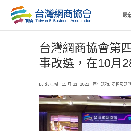
最
台灣網商協會第
事改選，在10月
by
朱 仁傑
|
11 月 21, 2022
|
歷年活動
,
課程及活