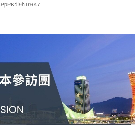
SPpPKdi9hTrRK7