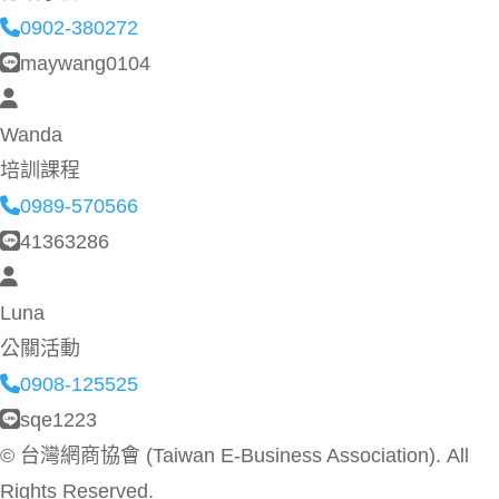
0902-380272
maywang0104
Wanda
培訓課程
0989-570566
41363286
Luna
公關活動
0908-125525
sqe1223
©
台灣網商協會 (Taiwan E-Business Association). All
Rights Reserved.