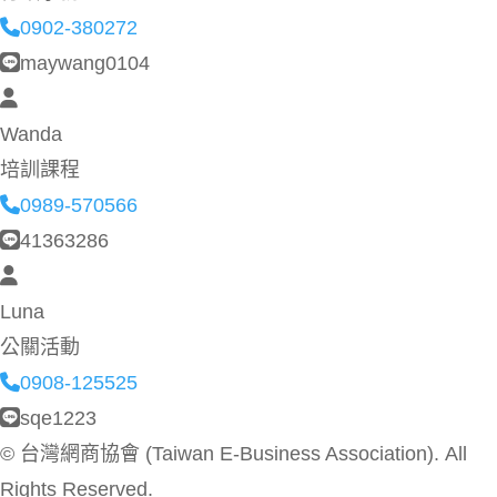
0902-380272
maywang0104
Wanda
培訓課程
0989-570566
41363286
Luna
公關活動
0908-125525
sqe1223
©
台灣網商協會 (Taiwan E-Business Association). All
Rights Reserved.