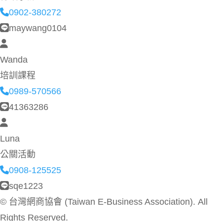
0902-380272
maywang0104
Wanda
培訓課程
0989-570566
41363286
Luna
公關活動
0908-125525
sqe1223
©
台灣網商協會 (Taiwan E-Business Association). All
Rights Reserved.