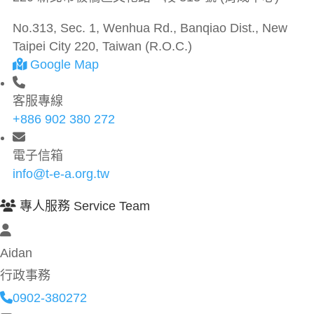
No.313, Sec. 1, Wenhua Rd., Banqiao Dist., New
Taipei City 220, Taiwan (R.O.C.)
Google Map
客服專線
+886 902 380 272
電子信箱
info@t-e-a.org.tw
專人服務 Service Team
Aidan
行政事務
0902-380272