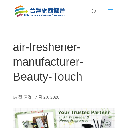
air-freshener-
manufacturer-
Beauty-Touch
by
蔡 詠汝
|
7 月 20, 2020