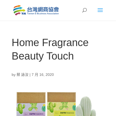
Home Fragrance
Beauty Touch
by
蔡 詠汝
|
7 月 16, 2020