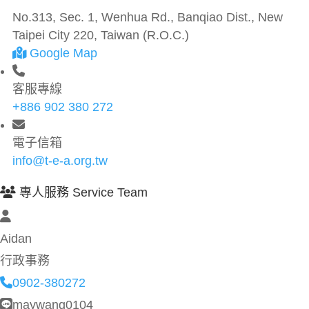
No.313, Sec. 1, Wenhua Rd., Banqiao Dist., New
Taipei City 220, Taiwan (R.O.C.)
Google Map
客服專線
+886 902 380 272
電子信箱
info@t-e-a.org.tw
專人服務 Service Team
Aidan
行政事務
0902-380272
maywang0104