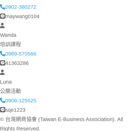
0902-380272
maywang0104
Wanda
培訓課程
0989-570566
41363286
Luna
公關活動
0908-125525
sqe1223
©
台灣網商協會 (Taiwan E-Business Association). All
Rights Reserved.