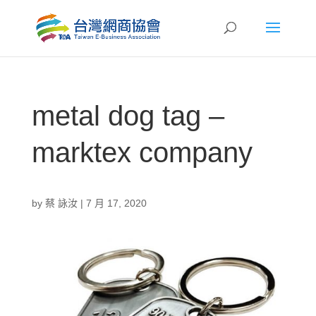
metal dog tag –
marktex company
by
蔡 詠汝
|
7 月 17, 2020