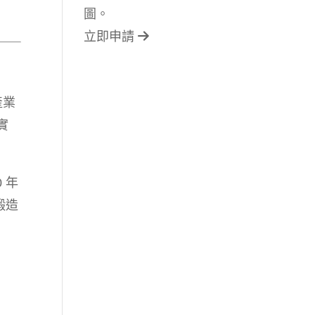
圖。
立即申請
產業
實
 年
鍛造