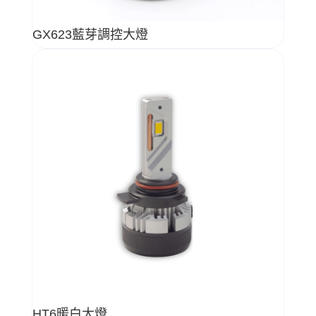
GX623藍芽調控大燈
HT6暖白大燈