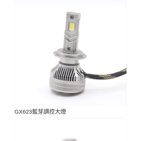
GX623藍芽調控大燈