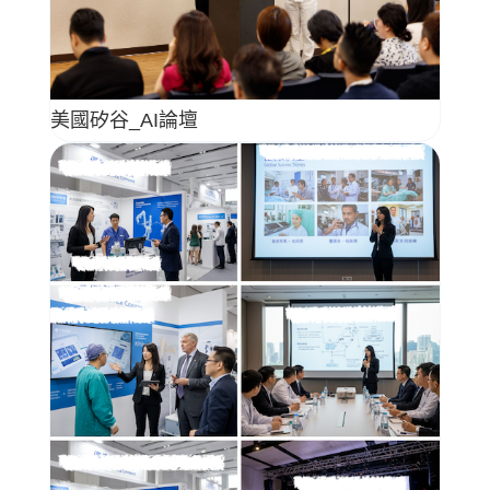
美國矽谷_AI論壇