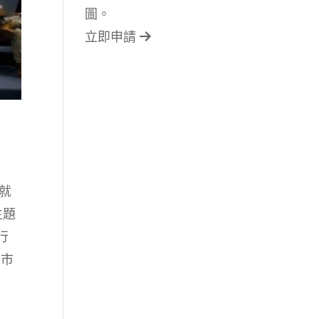
圖。
立即申請
就
主題
行
北市