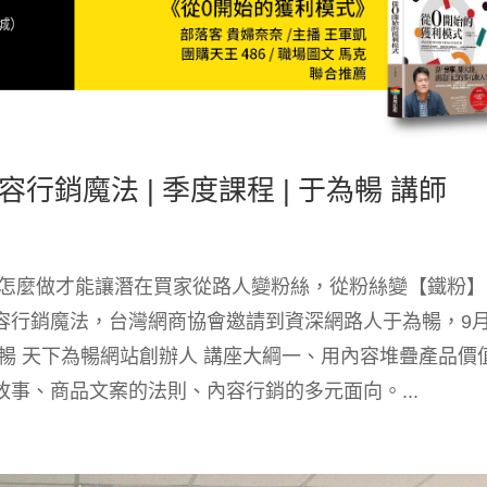
銷魔法 | 季度課程 | 于為暢 講師
 怎麼做才能讓潛在買家從路人變粉絲，從粉絲變【鐵粉】
容行銷魔法，台灣網商協會邀請到資深網路人于為暢，9月
暢 天下為暢網站創辦人 講座大綱一、用內容堆疊產品價
事、商品文案的法則、內容行銷的多元面向。...