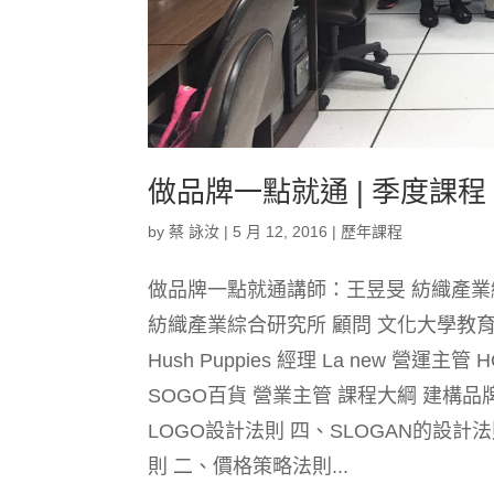
做品牌一點就通 | 季度課程 
by
蔡 詠汝
|
5 月 12, 2016
|
歷年課程
做品牌一點就通講師：王昱旻 紡織產業綜
紡織產業綜合研究所 顧問 文化大學教育推
Hush Puppies 經理 La new 營
SOGO百貨 營業主管 課程大綱 建構
LOGO設計法則 四、SLOGAN的設
則 二、價格策略法則...