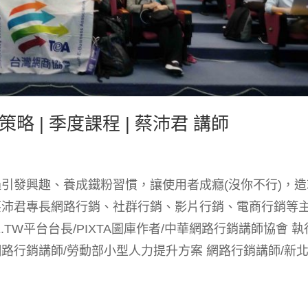
 | 季度課程 | 蔡沛君 講師
引發興趣、養成鐵粉習慣，讓使用者成癮(沒你不行)，造
 蔡沛君專長網路行銷、社群行銷、影片行銷、電商行銷等
.TW平台台長/PIXTA圖庫作者/中華網路行銷講師協會 執
網路行銷講師/勞動部小型人力提升方案 網路行銷講師/新
.