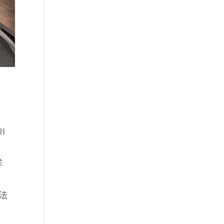
I
洋
法