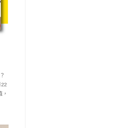
？
22
值，