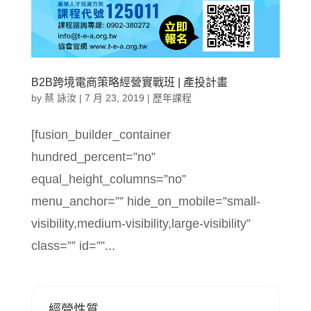
B2B跨境電商策略經營實戰班 | 產投計畫
by
蔡 詠汝
|
7 月 23, 2019
|
歷年課程
[fusion_builder_container
hundred_percent=”no”
equal_height_columns=”no”
menu_anchor=”” hide_on_mobile=”small-
visibility,medium-visibility,large-visibility”
class=”” id=””...
經營性質