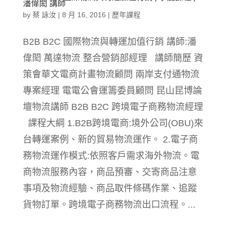
潘偉閎 講師
by
蔡 詠汝
|
8 月 16, 2016
|
歷年課程
B2B B2C 國際物流與轉運加值行銷 講師:潘
偉閎 萬達物流 整合營銷部經理 講師簡歷 資
策會華文電商計畫物流顧問 兩岸支付通物流
專案經理 電電公會運籌委員顧問 昆山昆博論
壇物流講師 B2B B2C 跨境電子商務物流經理
課程大綱 1.B2B跨境電商:境外公司(OBU)來
台轉運案例、新的貿易物流運作。 2.電子商
務物流運作模式:依照客戶需求海外物流。電
商物流服務內容，商品預審、交寄商品注意
事項及物流經驗、商品取件條碼作業、追蹤
貨物訂單。跨境電子商務物流出口流程。...