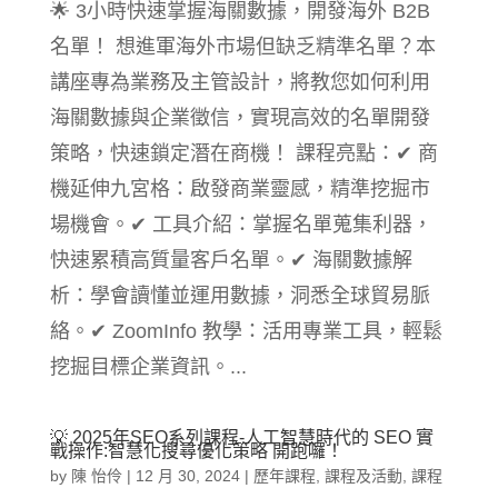
🌟 3小時快速掌握海關數據，開發海外 B2B
名單！ 想進軍海外市場但缺乏精準名單？本
講座專為業務及主管設計，將教您如何利用
海關數據與企業徵信，實現高效的名單開發
策略，快速鎖定潛在商機！ 課程亮點：✔ 商
機延伸九宮格：啟發商業靈感，精準挖掘市
場機會。✔ 工具介紹：掌握名單蒐集利器，
快速累積高質量客戶名單。✔ 海關數據解
析：學會讀懂並運用數據，洞悉全球貿易脈
絡。✔ ZoomInfo 教學：活用專業工具，輕鬆
挖掘目標企業資訊。...
💡 2025年SEO系列課程-人工智慧時代的 SEO 實
戰操作:智慧化搜尋優化策略 開跑囉！
by
陳 怡伶
|
12 月 30, 2024
|
歷年課程
,
課程及活動
,
課程