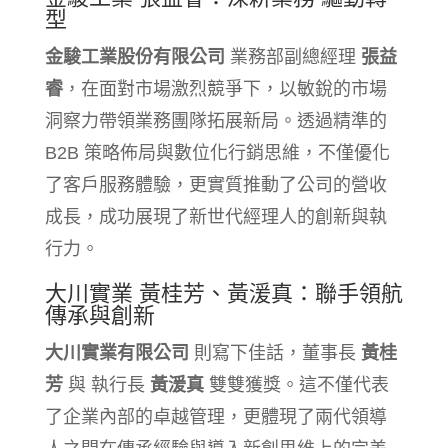
型
金駿工業股份有限公司
業務部副總經理
張益
睿
，在面對市場激烈競爭下，以敏銳的市場
洞察力帶領業務團隊拓展新局。透過精準的
B2B 策略佈局與數位化行銷思維，不僅優化
了客戶服務體驗，更實質推動了公司的營收
成長，成功展現了新世代經理人的創新與執
行力。
大川實業 黃桂芳、黃湲真：聯手領航
傳承與創新
大川實業有限公司
則寫下佳話，董事長
黃桂
芳
與 執行長
黃湲真
雙雙獲獎。這不僅代表
了企業內部的卓越管理，更體現了兩代領導