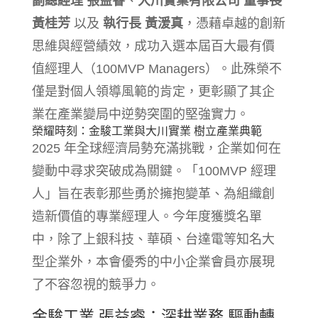
副總經理 張益睿
、
大川實業有限公司 董事長
黃桂芳
以及
執行長 黃湲真
，憑藉卓越的創新
思維與經營績效，成功入選本屆百大最有價
值經理人（100MVP Managers）。此殊榮不
僅是對個人領導風範的肯定，更彰顯了其企
業在產業變局中逆勢突圍的堅強實力。
榮耀時刻：金駿工業與大川實業 樹立產業典範
2025 年全球經濟局勢充滿挑戰，企業如何在
變動中尋求突破成為關鍵。「100MVP 經理
人」旨在表彰那些勇於擁抱變革、為組織創
造新價值的專業經理人。今年度獲獎名單
中，除了上銀科技、華碩、台達電等知名大
型企業外，本會優秀的中小企業會員亦展現
了不容忽視的競爭力。
金駿工業 張益睿：深耕業務 驅動轉