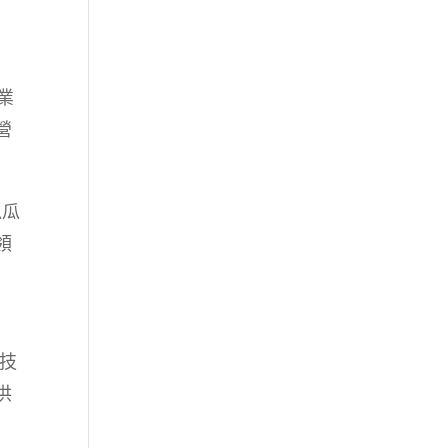
業
營
瓜瓜
領
技
供