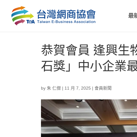
最
恭賀會員 逢興生
石獎」中小企業
by
朱 仁傑
|
11 月 7, 2025
|
會員新聞