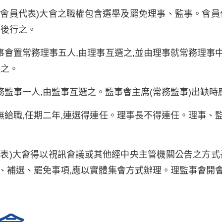
(會員代表)大會之職權包含選舉及罷免理事、監事。會員
備後行之。
事會置常務理事五人,由理事互選之,並由理事就常務理事
選之。
監事一人,由監事互選之。監事會主席(常務監事)出缺時
無給職,任期二年,連選得連任。理事長不得連任。理事、
代表)大會得以視訊會議或其他經中央主管機關公告之方式
、補選、罷免事項,應以實體集會方式辦理。理監事會開