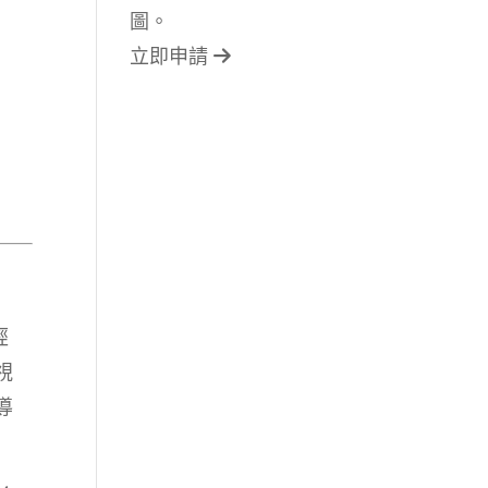
圖。
立即申請
經
視
導