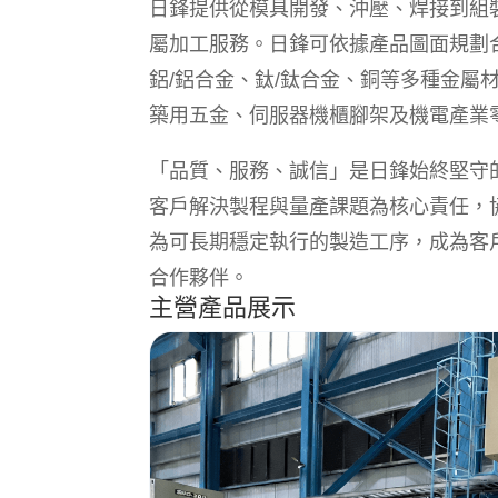
日鋒提供從模具開發、沖壓、焊接到組
屬加工服務。日鋒可依據產品圖面規劃
鋁/鋁合金、鈦/鈦合金、銅等多種金
築用五金、伺服器機櫃腳架及機電產業
「品質、服務、誠信」是日鋒始終堅守
客戶解決製程與量產課題為核心責任，
為可長期穩定執行的製造工序，成為客
合作夥伴。
主營產品展示