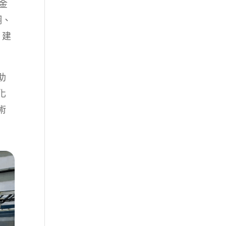
金
鋼、
、建
助
化
術