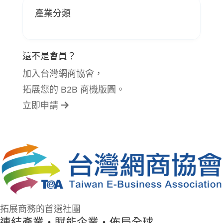
產業分類
還不是會員？
加入台灣網商協會，
拓展您的 B2B 商機版圖。
立即申請
拓展商務的首選社團
連結產業・賦能企業・佈局全球