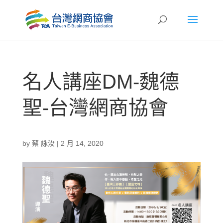
名人講座DM-魏德
聖-台灣網商協會
by
蔡 詠汝
|
2 月 14, 2020