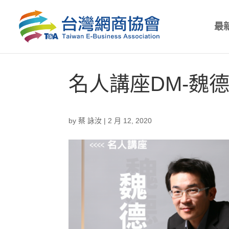
最
名人講座DM-魏
by
蔡 詠汝
|
2 月 12, 2020