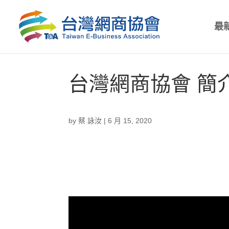
最
台灣網商協會 簡
by
蔡 詠汝
|
6 月 15, 2020