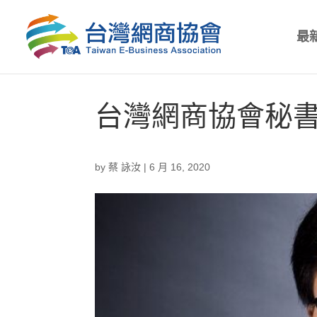
最
台灣網商協會秘書
by
蔡 詠汝
|
6 月 16, 2020