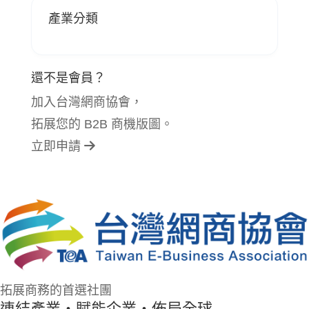
產業分類
還不是會員？
加入台灣網商協會，
拓展您的 B2B 商機版圖。
立即申請
拓展商務的首選社團
連結產業・賦能企業・佈局全球