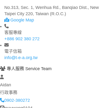
No.313, Sec. 1, Wenhua Rd., Banqiao Dist., New
Taipei City 220, Taiwan (R.O.C.)
Google Map
客服專線
+886 902 380 272
電子信箱
info@t-e-a.org.tw
專人服務 Service Team
Aidan
行政事務
0902-380272