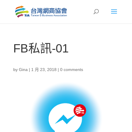
FB私訊-01
by
Gina
|
1 月 23, 2018
|
0 comments