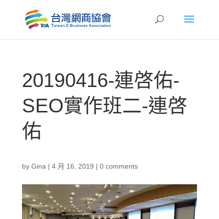
20190416-連啓佑-
SEO實作班二-連啓
佑
by
Gina
|
4 月 16, 2019
|
0 comments