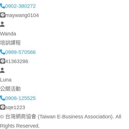
0902-380272
maywang0104
Wanda
培訓課程
0989-570566
41363286
Luna
公關活動
0908-125525
sqe1223
©
台灣網商協會 (Taiwan E-Business Association). All
Rights Reserved.