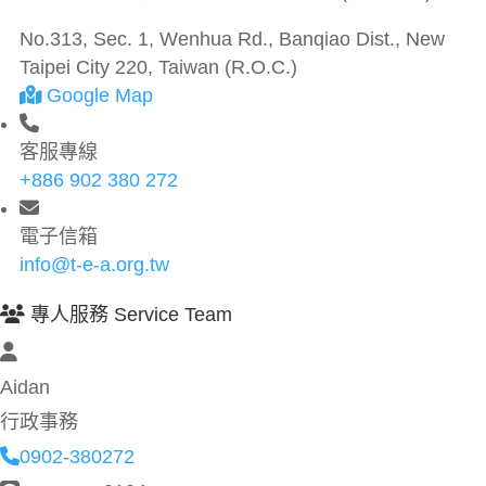
No.313, Sec. 1, Wenhua Rd., Banqiao Dist., New
Taipei City 220, Taiwan (R.O.C.)
Google Map
客服專線
+886 902 380 272
電子信箱
info@t-e-a.org.tw
專人服務 Service Team
Aidan
行政事務
0902-380272