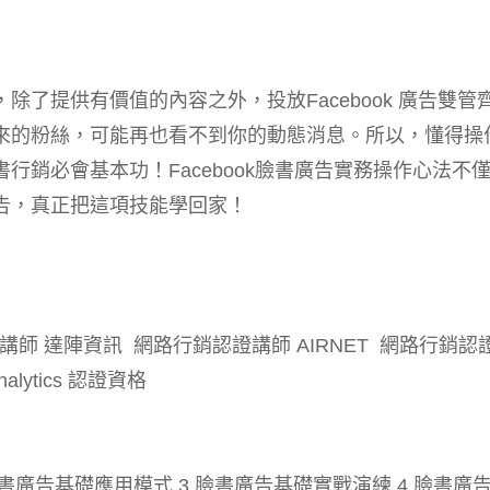
了提供有價值的內容之外，投放Facebook 廣告雙管
來的粉絲，可能再也看不到你的動態消息。所以，懂得操
行銷必會基本功！Facebook臉書廣告實務操作心法不
告，真正把這項技能學回家！
講師 達陣資訊 網路行銷認證講師 AIRNET 網路行銷認
nalytics 認證資格
臉書廣告基礎應用模式 3.臉書廣告基礎實戰演練 4.臉書廣