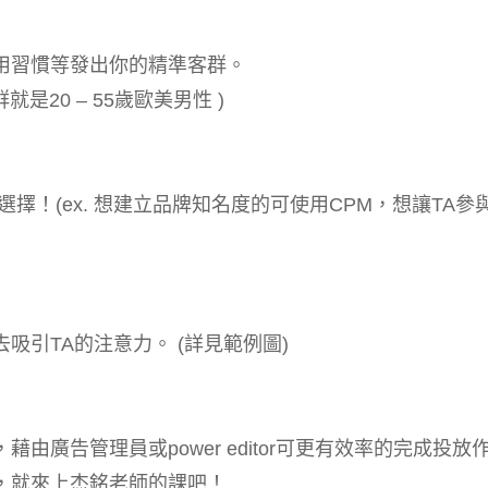
用習慣等發出你的精準客群。
是20 – 55歲歐美男性 )
擇！(ex. 想建立品牌知名度的可使用CPM，想讓TA參
吸引TA的注意力。 (詳見範例圖)
廣告管理員或power editor可更有效率的完成投放
，就來上杰銘老師的課吧！