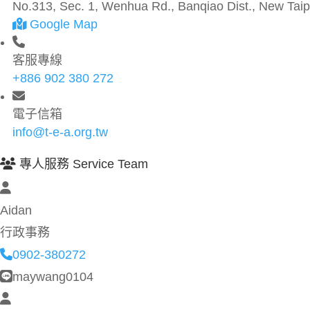
No.313, Sec. 1, Wenhua Rd., Banqiao Dist., New Taipe
Google Map
客服專線
+886 902 380 272
電子信箱
info@t-e-a.org.tw
專人服務 Service Team
Aidan
行政事務
0902-380272
maywang0104