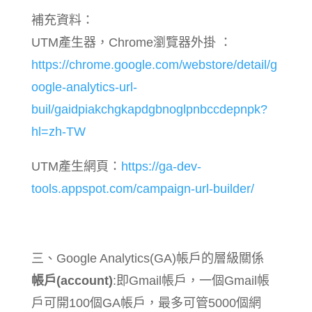
補充資料：
UTM產生器，Chrome瀏覽器外掛 ：
https://chrome.google.com/webstore/detail/g
oogle-analytics-url-
buil/gaidpiakchgkapdgbnoglpnbccdepnpk?
hl=zh-TW
UTM產生網頁：
https://ga-dev-
tools.appspot.com/campaign-url-builder/
三、Google Analytics(GA)帳戶的層級關係
帳戶(account)
:即Gmail帳戶，一個Gmail帳
戶可開100個GA帳戶，最多可管5000個網