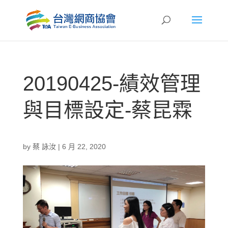
20190425-績效管理
與目標設定-蔡昆霖
by
蔡 詠汝
|
6 月 22, 2020