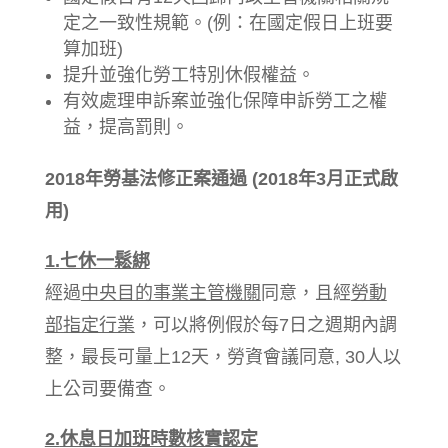
定之一致性規範。(例：在國定假日上班要
算加班)
提升並強化勞工特別休假權益。
有效處理申訴案並強化保障申訴勞工之權
益，提高罰則。
2018年勞基法修正案通過 (2018年3月正式啟
用)
1.
七休一鬆綁
經過
中央目的事業主管機關
同意，且經
勞動
部指定行業
，可以將例假於每7日之週期內調
整，最長可量上12天，勞資會議同意, 30人以
上公司要備查。
2.
休息日加班時數核實認定