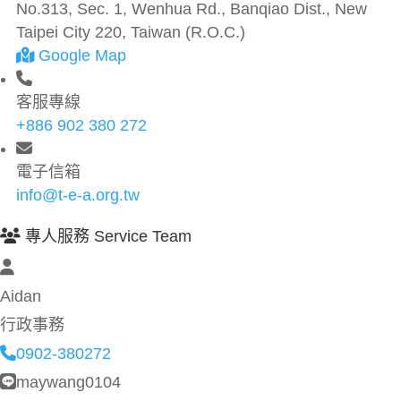
No.313, Sec. 1, Wenhua Rd., Banqiao Dist., New
Taipei City 220, Taiwan (R.O.C.)
Google Map
客服專線
+886 902 380 272
電子信箱
info@t-e-a.org.tw
專人服務 Service Team
Aidan
行政事務
0902-380272
maywang0104