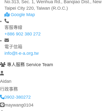
No.313, Sec. 1, Wenhua Rd., Banqiao Dist., New
Taipei City 220, Taiwan (R.O.C.)
Google Map
客服專線
+886 902 380 272
電子信箱
info@t-e-a.org.tw
專人服務 Service Team
Aidan
行政事務
0902-380272
maywang0104